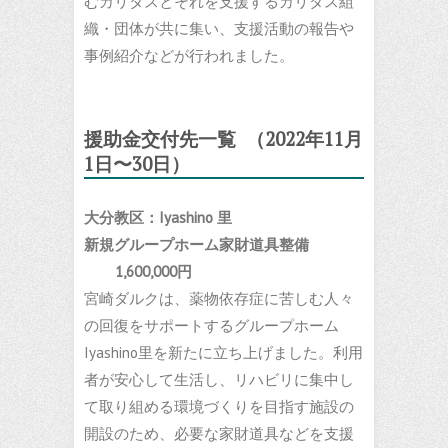
むカリタスとそれを支援するカリタス組
織・団体が共に集い、支援活動の報告や
事例紹介などが行われました。
援助金交付先一覧 （2022年11月
1日〜30日）
大分教区：Iyashino 里
新規グループホーム家財道具整備
1,600,000円
宮崎ダルクは、薬物依存症に苦しむ人々
の回復をサポートするグループホーム
Iyashino里を新たに立ち上げました。利用
者が安心して生活し、リハビリに集中し
て取り組める環境づくりを目指す施設の
開設のため、必要な家財道具などを支援