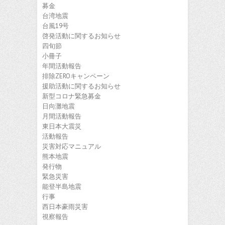
募金
台湾地震
台風19号
啓発活動に関するお知らせ
四旬節
小冊子
年間活動報告
排除ZEROキャンペーン
援助活動に関するお知らせ
新型コロナ緊急募金
日向灘地震
月間活動報告
東日本大震災
活動報告
災害対応マニュアル
熊本地震
発行物
緊急災害
能登半島地震
行事
西日本豪雨災害
視察報告