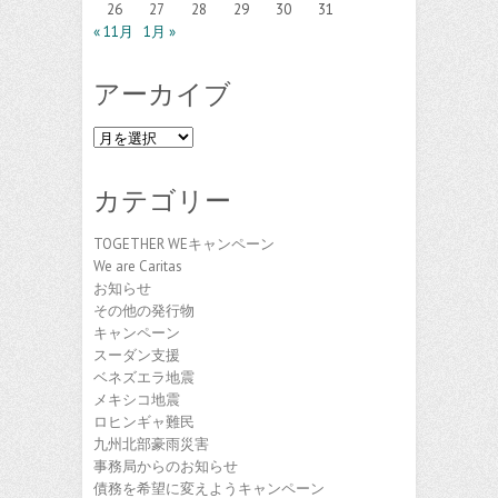
26
27
28
29
30
31
« 11月
1月 »
アーカイブ
ア
ー
カ
カテゴリー
イ
ブ
TOGETHER WEキャンペーン
We are Caritas
お知らせ
その他の発行物
キャンペーン
スーダン支援
ベネズエラ地震
メキシコ地震
ロヒンギャ難民
九州北部豪雨災害
事務局からのお知らせ
債務を希望に変えようキャンペーン