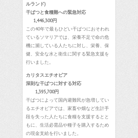
ルランド)
干ばつと食糧難への緊急対応
1,446,300円
この40年で最もひどい干ばつにおそわれ
ているソマリアでは、栄養不足で命の危
機に瀕している人たちに対し、栄養、保
健、安全な水と衛生に関する緊急支援を
行いました。
カリタスエチオピア
深刻な干ばつに対する対応
1,395,700円
干ばつによって国内避難民が急増してい
るエチオピアでは、家畜や畑など生計手
段を失った人たちに食糧を支援するとと
もに、生活必需品や種子を購入するため
の現金支給を行いました。