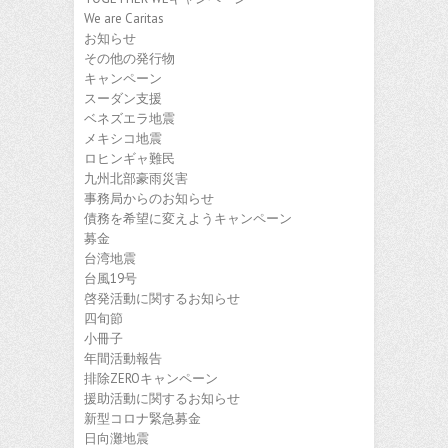
We are Caritas
お知らせ
その他の発行物
キャンペーン
スーダン支援
ベネズエラ地震
メキシコ地震
ロヒンギャ難民
九州北部豪雨災害
事務局からのお知らせ
債務を希望に変えようキャンペーン
募金
台湾地震
台風19号
啓発活動に関するお知らせ
四旬節
小冊子
年間活動報告
排除ZEROキャンペーン
援助活動に関するお知らせ
新型コロナ緊急募金
日向灘地震