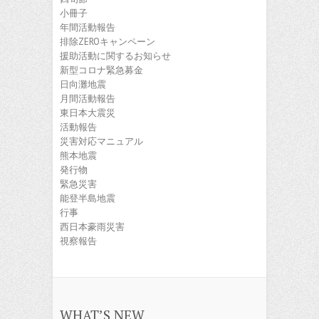
小冊子
年間活動報告
排除ZEROキャンペーン
援助活動に関するお知らせ
新型コロナ緊急募金
日向灘地震
月間活動報告
東日本大震災
活動報告
災害対応マニュアル
熊本地震
発行物
緊急災害
能登半島地震
行事
西日本豪雨災害
視察報告
WHAT’S NEW