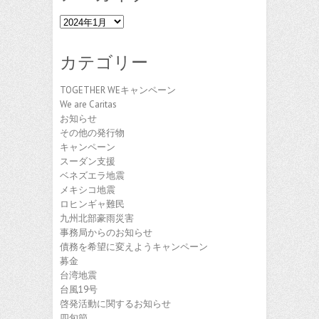
ア
ー
カ
カテゴリー
イ
ブ
TOGETHER WEキャンペーン
We are Caritas
お知らせ
その他の発行物
キャンペーン
スーダン支援
ベネズエラ地震
メキシコ地震
ロヒンギャ難民
九州北部豪雨災害
事務局からのお知らせ
債務を希望に変えようキャンペーン
募金
台湾地震
台風19号
啓発活動に関するお知らせ
四旬節