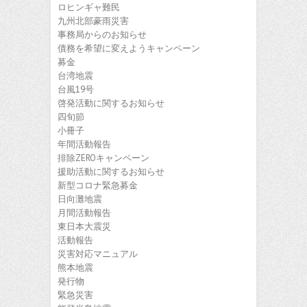
ロヒンギャ難民
九州北部豪雨災害
事務局からのお知らせ
債務を希望に変えようキャンペーン
募金
台湾地震
台風19号
啓発活動に関するお知らせ
四旬節
小冊子
年間活動報告
排除ZEROキャンペーン
援助活動に関するお知らせ
新型コロナ緊急募金
日向灘地震
月間活動報告
東日本大震災
活動報告
災害対応マニュアル
熊本地震
発行物
緊急災害