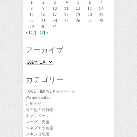
1
2
3
4
5
6
7
8
9
10
11
12
13
14
15
16
17
18
19
20
21
22
23
24
25
26
27
28
29
30
31
« 12月
2月 »
アーカイブ
ア
ー
カ
カテゴリー
イ
ブ
TOGETHER WEキャンペーン
We are Caritas
お知らせ
その他の発行物
キャンペーン
スーダン支援
ベネズエラ地震
メキシコ地震