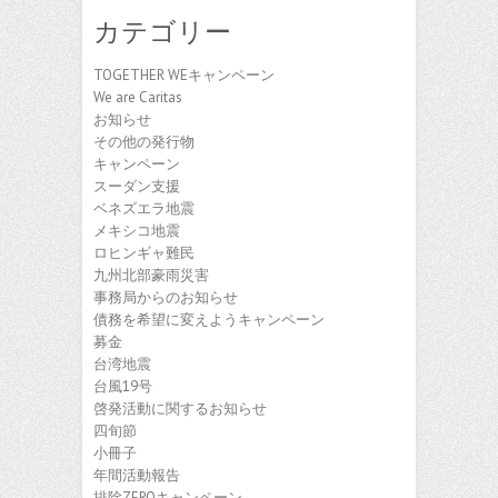
カ
カテゴリー
イ
ブ
TOGETHER WEキャンペーン
We are Caritas
お知らせ
その他の発行物
キャンペーン
スーダン支援
ベネズエラ地震
メキシコ地震
ロヒンギャ難民
九州北部豪雨災害
事務局からのお知らせ
債務を希望に変えようキャンペーン
募金
台湾地震
台風19号
啓発活動に関するお知らせ
四旬節
小冊子
年間活動報告
排除ZEROキャンペーン