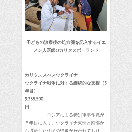
子どもの診察後の処方箋を記入するイエ
メン人医師
©
カリタスポーランド
カリタススぺスウクライナ
ウクライナ戦争に対する継続的な支援（5
年目）
9,335,500
円
ロシアによる特別軍事作戦が
５年目に入り、ウクライナ東部と南部か
ら退避した住民の帰還が行われており、