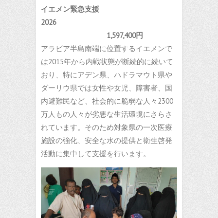
イエメン緊急支援
2026
1,597,400円
アラビア半島南端に位置するイエメンで
は2015年から内戦状態が断続的に続いて
おり、特にアデン県、ハドラマウト県や
ダーリウ県では女性や女児、障害者、国
内避難民など、社会的に脆弱な人々2300
万人もの人々が劣悪な生活環境にさらさ
れています。そのため対象県の一次医療
施設の強化、安全な水の提供と衛生啓発
活動に集中して支援を行います。