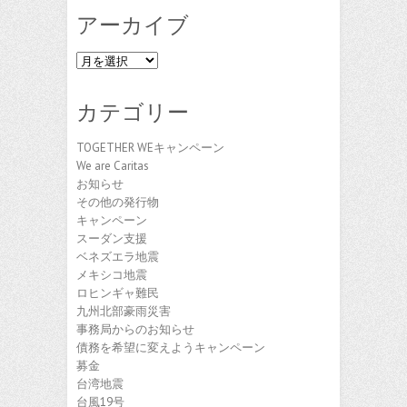
アーカイブ
ア
ー
カ
カテゴリー
イ
ブ
TOGETHER WEキャンペーン
We are Caritas
お知らせ
その他の発行物
キャンペーン
スーダン支援
ベネズエラ地震
メキシコ地震
ロヒンギャ難民
九州北部豪雨災害
事務局からのお知らせ
債務を希望に変えようキャンペーン
募金
台湾地震
台風19号