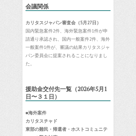
会議関係
カリタスジャパン審査会（5月27日）
国内緊急案件2件、海外緊急案件1件が申
請通り承認され、国内一般案件2件、海外
一般案件1件が、審議の結果カリタスジャ
パン委員会に提案されることになりまし
た。
援助金交付先一覧（
202
6
年
5
月
1
日〜
３１
日）
■海外案件
カリタスチャド
東部の難民・帰還者・ホストコミュニテ