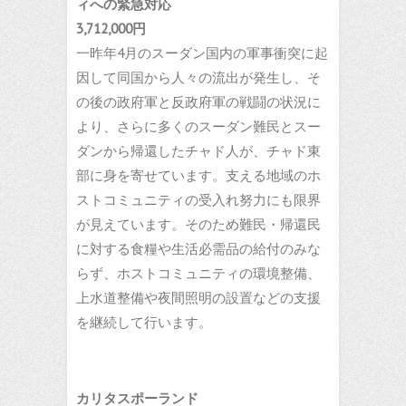
ィへの緊急対応
3,712,000
円
一昨年4月のスーダン国内の軍事衝突に起
因して同国から人々の流出が発生し、そ
の後の政府軍と反政府軍の戦闘の状況に
より、さらに多くのスーダン難民とスー
ダンから帰還したチャド人が、チャド東
部に身を寄せています。支える地域のホ
ストコミュニティの受入れ努力にも限界
が見えています。そのため難民・帰還民
に対する食糧や生活必需品の給付のみな
らず、ホストコミュニティの環境整備、
上水道整備や夜間照明の設置などの支援
を継続して行います。
カリタスポーランド