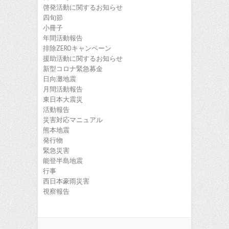
啓発活動に関するお知らせ
四旬節
小冊子
年間活動報告
排除ZEROキャンペーン
援助活動に関するお知らせ
新型コロナ緊急募金
日向灘地震
月間活動報告
東日本大震災
活動報告
災害対応マニュアル
熊本地震
発行物
緊急災害
能登半島地震
行事
西日本豪雨災害
視察報告