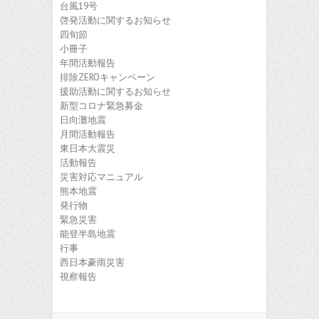
台風19号
啓発活動に関するお知らせ
四旬節
小冊子
年間活動報告
排除ZEROキャンペーン
援助活動に関するお知らせ
新型コロナ緊急募金
日向灘地震
月間活動報告
東日本大震災
活動報告
災害対応マニュアル
熊本地震
発行物
緊急災害
能登半島地震
行事
西日本豪雨災害
視察報告