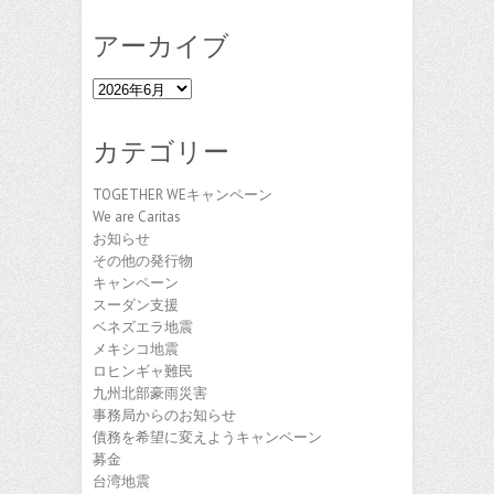
アーカイブ
ア
ー
カ
カテゴリー
イ
ブ
TOGETHER WEキャンペーン
We are Caritas
お知らせ
その他の発行物
キャンペーン
スーダン支援
ベネズエラ地震
メキシコ地震
ロヒンギャ難民
九州北部豪雨災害
事務局からのお知らせ
債務を希望に変えようキャンペーン
募金
台湾地震