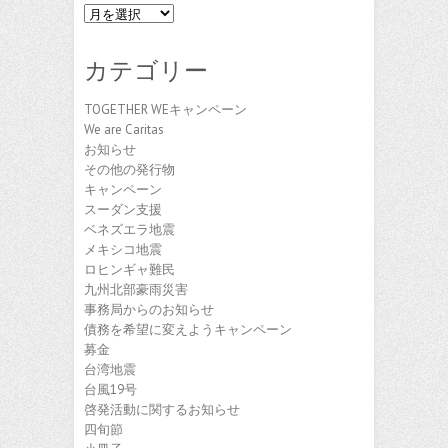
ア
ー
カ
カテゴリー
イ
ブ
TOGETHER WEキャンペーン
We are Caritas
お知らせ
その他の発行物
キャンペーン
スーダン支援
ベネズエラ地震
メキシコ地震
ロヒンギャ難民
九州北部豪雨災害
事務局からのお知らせ
債務を希望に変えようキャンペーン
募金
台湾地震
台風19号
啓発活動に関するお知らせ
四旬節