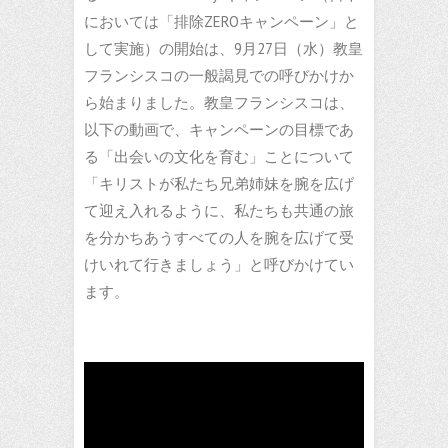
においては「排除ZEROキャンペーン」と
して実施）の開始は、9月27日（水）教皇
フランシスコの一般謁見での呼びかけか
ら始まりました。教皇フランシスコは、
以下の動画で、キャンペーンの目標であ
る「出会いの文化を育む」ことについて
「キリストが私たち兄弟姉妹を腕を広げ
て迎え入れるように、私たちも共通の旅
を分かちあうすべての人を腕を広げて受
けいれて行きましょう」と呼びかけてい
ます。