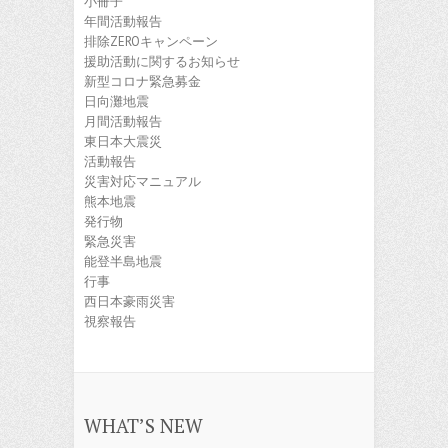
小冊子
年間活動報告
排除ZEROキャンペーン
援助活動に関するお知らせ
新型コロナ緊急募金
日向灘地震
月間活動報告
東日本大震災
活動報告
災害対応マニュアル
熊本地震
発行物
緊急災害
能登半島地震
行事
西日本豪雨災害
視察報告
WHAT’S NEW