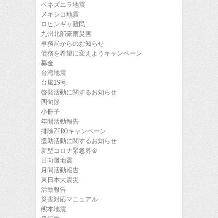
ベネズエラ地震
メキシコ地震
ロヒンギャ難民
九州北部豪雨災害
事務局からのお知らせ
債務を希望に変えようキャンペーン
募金
台湾地震
台風19号
啓発活動に関するお知らせ
四旬節
小冊子
年間活動報告
排除ZEROキャンペーン
援助活動に関するお知らせ
新型コロナ緊急募金
日向灘地震
月間活動報告
東日本大震災
活動報告
災害対応マニュアル
熊本地震