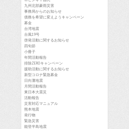
九州北部豪雨災害
事務局からのお知らせ
債務を希望に変えようキャンペーン
募金
台湾地震
台風19号
啓発活動に関するお知らせ
四旬節
小冊子
年間活動報告
排除ZEROキャンペーン
援助活動に関するお知らせ
新型コロナ緊急募金
日向灘地震
月間活動報告
東日本大震災
活動報告
災害対応マニュアル
熊本地震
発行物
緊急災害
能登半島地震