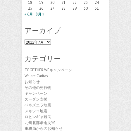
18
19
20
21
22
23
24
25
26
27
28
29
30
31
« 6月
8月 »
アーカイブ
ア
ー
カ
カテゴリー
イ
ブ
TOGETHER WEキャンペーン
We are Caritas
お知らせ
その他の発行物
キャンペーン
スーダン支援
ベネズエラ地震
メキシコ地震
ロヒンギャ難民
九州北部豪雨災害
事務局からのお知らせ