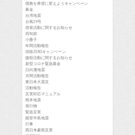
債務を希望に変えようキャンペーン
募金
台湾地震
台風19号
啓発活動に関するお知らせ
四旬節
小冊子
年間活動報告
排除ZEROキャンペーン
援助活動に関するお知らせ
新型コロナ緊急募金
日向灘地震
月間活動報告
東日本大震災
活動報告
災害対応マニュアル
熊本地震
発行物
緊急災害
能登半島地震
行事
西日本豪雨災害