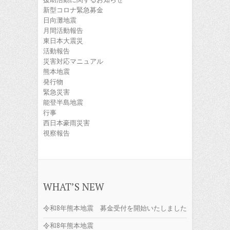
新型コロナ緊急募金
日向灘地震
月間活動報告
東日本大震災
活動報告
災害対応マニュアル
熊本地震
発行物
緊急災害
能登半島地震
行事
西日本豪雨災害
視察報告
WHAT’S NEW
令和8年熊本地震 募金受付を開始いたしました
令和8年熊本地震