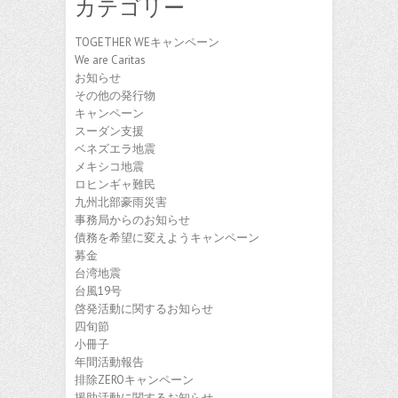
カテゴリー
イ
ブ
TOGETHER WEキャンペーン
We are Caritas
お知らせ
その他の発行物
キャンペーン
スーダン支援
ベネズエラ地震
メキシコ地震
ロヒンギャ難民
九州北部豪雨災害
事務局からのお知らせ
債務を希望に変えようキャンペーン
募金
台湾地震
台風19号
啓発活動に関するお知らせ
四旬節
小冊子
年間活動報告
排除ZEROキャンペーン
援助活動に関するお知らせ