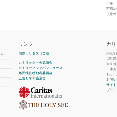
行事
西日本
視察報
リンク
カリ
国際カリタス（英語）
(宗)
した
135-85
カトリック中央協議会
東京都江
カトリックジャパンニュース
日本カ
難民移住移動者委員会
TEL：0
正義と平和協議会
お問い
サイト
プライ