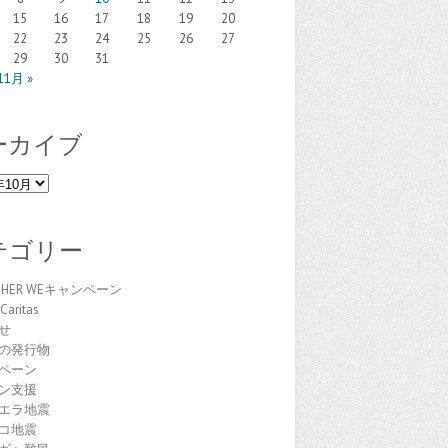
15
16
17
18
19
20
22
23
24
25
26
27
29
30
31
11月 »
ーカイブ
テゴリー
THER WEキャンペーン
Caritas
せ
の発行物
ペーン
ン支援
エラ地震
コ地震