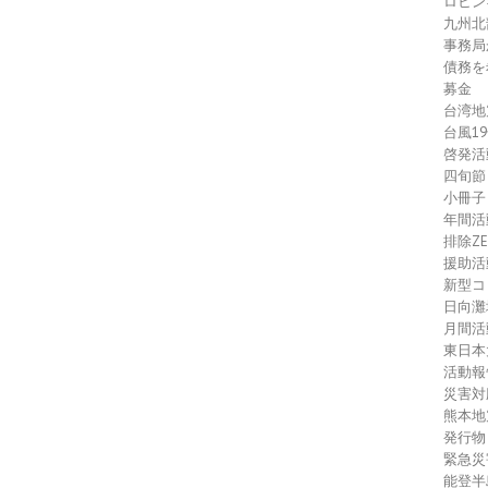
ロヒン
九州北
事務局
債務を
募金
台湾地
台風1
啓発活
四旬節
小冊子
年間活
排除Z
援助活
新型コ
日向灘
月間活
東日本
活動報
災害対
熊本地
発行物
緊急災
能登半