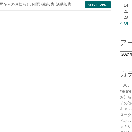
局からのお知らせ
,
月間活動報告
,
活動報告
|
Read more...
14
21
28
« 9月
ア
ア
ー
カ
イ
カ
ブ
TOGE
We are 
お知ら
その他
キャン
スーダ
ベネズ
メキシ