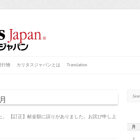
発行物
カリタスジャパンとは
Translation
Search
0月
した。 【訂正】献金額に誤りがありました。お詫び申し上
月
7