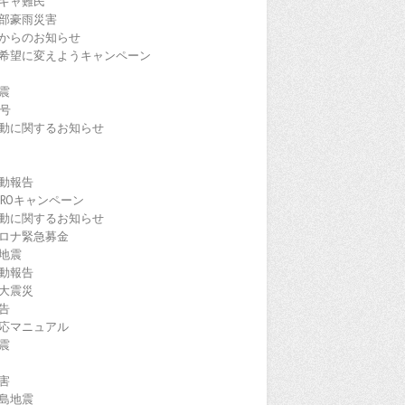
ギャ難民
部豪雨災害
からのお知らせ
希望に変えようキャンペーン
震
9号
動に関するお知らせ
動報告
EROキャンペーン
動に関するお知らせ
ロナ緊急募金
地震
動報告
大震災
告
応マニュアル
震
害
島地震