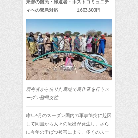
東部の難民・帰還者・ホストコミュニテ
ィへの緊急対応 1,603,600
円
所有者から借りた農地で農作業を行うス
ーダン難民女性
昨年4月のスーダン国内の軍事衝突に起因
して同国から人々の流出が発生し、さら
に今年の干ばつ被害により、多くのスー