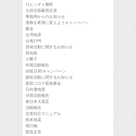
ロヒンギャ難民
九州北部豪雨災害
事務局からのお知らせ
債務を希望に変えようキャンペーン
募金
台湾地震
台風19号
啓発活動に関するお知らせ
四旬節
小冊子
年間活動報告
排除ZEROキャンペーン
援助活動に関するお知らせ
新型コロナ緊急募金
日向灘地震
月間活動報告
東日本大震災
活動報告
災害対応マニュアル
熊本地震
発行物
緊急災害