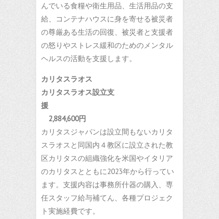
んでいる食糧や衛生用品、生活用品の支
給、コンテナハウスに身を寄せる被災者
の尊厳ある生活の回復、被災者と支援者
の怒りやストレス緩和のためのメンタル
ヘルスの活動を支援します。
カリタスラオス
カリタスラオス設立支
援
2,884,600円
カリタスジャパンは設立間もないカリタ
スラオスと同国内４教区に設立された教
区カリタスの組織強化を米国やイタリア
のカリタスとともに2023年から行ってい
ます。支援内容は事務所什器の購入、専
任スタッフ給与補てん、各種プロジェク
ト実施経費です。