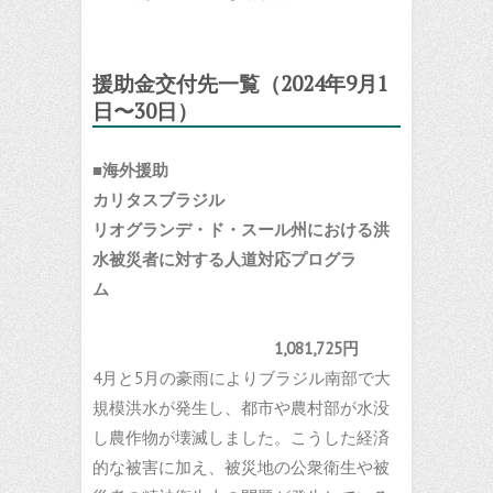
援助金交付先一覧（2024
年9
月1
日〜30
日）
■海外援助
カリタスブラジル
リオグランデ・ド・スール州における洪
水被災者に対する人道対応プログラ
ム
1,081,725円
4月と5月の豪雨によりブラジル南部で大
規模洪水が発生し、都市や農村部が水没
し農作物が壊滅しました。こうした経済
的な被害に加え、被災地の公衆衛生や被