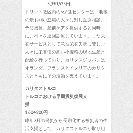
5,930,525円
トリット教区内の3保健センターは、地域
の最も弱い立場の人々に対し医療相談、
予防接種、産前ケアを提供すると同時
に、村々を巡回診療しています。また栄
養サービスとして急性栄養失調に苦しむ
人々に栄養価の高い小麦粉の現地生産と
配給を行っており、カリタスジャパンは
オランダ、フランスとイタリアのカリタ
スとともにその活動を支えています。
カリタストルコ
トルコにおける早期震災復興支
援
1,604,800円
昨年2月の発災から長期化する被災者の生
活支援として、カリタストルコが取り組