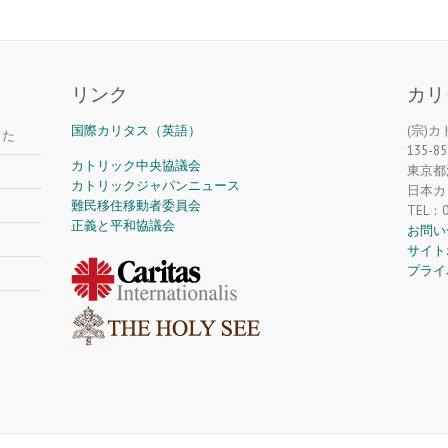
リンク
カリ
国際カリタス（英語）
(宗)
した
135-85
カトリック中央協議会
東京都江
カトリックジャパンニュース
日本カ
難民移住移動者委員会
TEL：0
正義と平和協議会
お問い
サイト
プライ