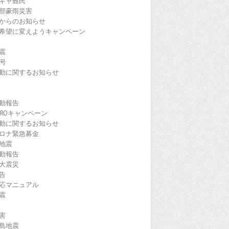
ギャ難民
部豪雨災害
からのお知らせ
希望に変えようキャンペーン
震
9号
動に関するお知らせ
動報告
EROキャンペーン
動に関するお知らせ
ロナ緊急募金
地震
動報告
大震災
告
応マニュアル
震
害
島地震