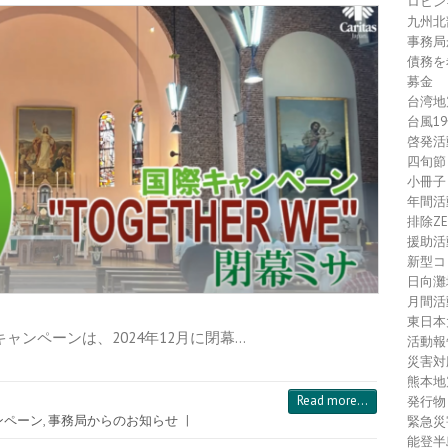
ロヒン
九州北
事務局
債務を
募金
台湾地
台風1
啓発活
四旬節
小冊子
年間活
排除Z
援助活
新型コ
日向灘
月間活
東日本
WEキャンペーンは、2024年12月に閉幕…
活動報
災害対
熊本地
Read more...
発行物
ンペーン
,
事務局からのお知らせ
|
緊急災
能登半