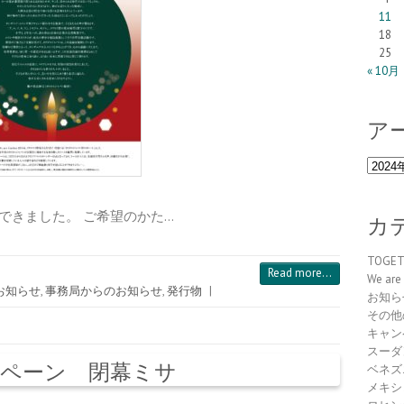
11
18
25
« 10月
ア
ア
ー
カ
年冬号）ができました。 ご希望のかた…
イ
カ
ブ
TOGE
Read more...
We are 
お知らせ
,
事務局からのお知らせ
,
発行物
|
お知ら
その他
キャン
スーダ
キャンペーン 閉幕ミサ
ベネズ
メキシ