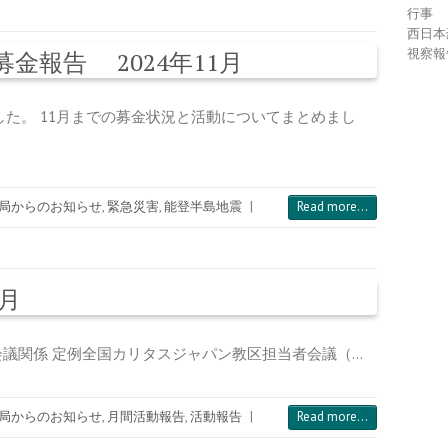
行事
西日本
視察報
金報告 2024年11月
した。 11月までの募金状況と活動についてまとめまし
局からのお知らせ
,
緊急災害
,
能登半島地震
|
Read more...
1月
会議関係 定例全国カリタスジャパン教区担当者会議（…
局からのお知らせ
,
月間活動報告
,
活動報告
|
Read more...