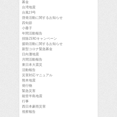
募金
台湾地震
台風19号
啓発活動に関するお知らせ
四旬節
小冊子
年間活動報告
排除ZEROキャンペーン
援助活動に関するお知らせ
新型コロナ緊急募金
日向灘地震
月間活動報告
東日本大震災
活動報告
災害対応マニュアル
熊本地震
発行物
緊急災害
能登半島地震
行事
西日本豪雨災害
視察報告