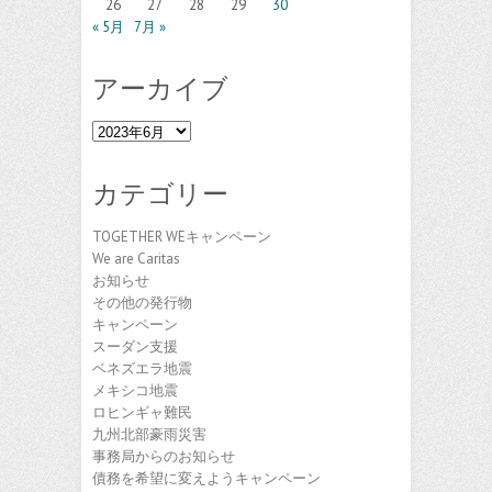
26
27
28
29
30
« 5月
7月 »
アーカイブ
ア
ー
カ
カテゴリー
イ
ブ
TOGETHER WEキャンペーン
We are Caritas
お知らせ
その他の発行物
キャンペーン
スーダン支援
ベネズエラ地震
メキシコ地震
ロヒンギャ難民
九州北部豪雨災害
事務局からのお知らせ
債務を希望に変えようキャンペーン